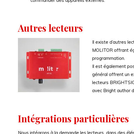
commander des appareils externes.
Autres lecteurs
Il existe d’autres l
MOLITOR offrant ég
programmation.
Il est également poss
général offrent un e
lecteurs BRIGHTSIG
avec Bright author 
Intégrations particulières
Nous intégrons à la demande les lecteurs dans des éléme