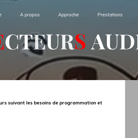
e
A propos
Approche
Prestations
E
C
T
E
U
R
S
A
U
D
teurs suivant les besoins de programmation et