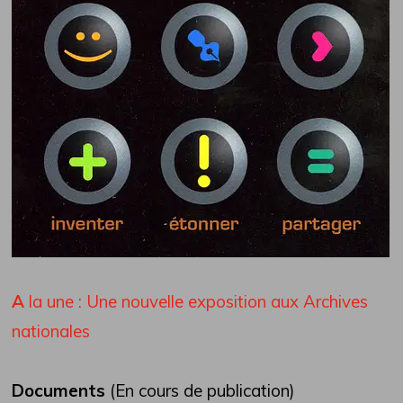
A
la une : Une nouvelle exposition aux Archives
nationales
Documents
(En cours de publication)