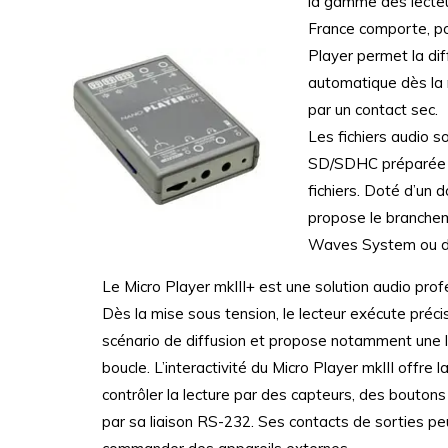
la gamme des lecte
France comporte, p
Player permet la d
automatique dès la m
par un contact sec.
Les fichiers audio 
SD/SDHC préparée d
fichiers. Doté d’un 
propose le branche
Waves System ou d’u
Le Micro Player mkIII+ est une solution audio profe
Dès la mise sous tension, le lecteur exécute préc
scénario de diffusion et propose notamment une 
boucle. L’interactivité du Micro Player mkIII offre l
contrôler la lecture par des capteurs, des bouton
par sa liaison RS-232. Ses contacts de sorties p