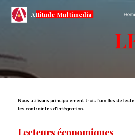
Aller
au
Attitude Multimedia
Hom
contenu
L
Nous utilisons principalement trois familles de lec
les contraintes d’intégration.
Lecteurs économiques