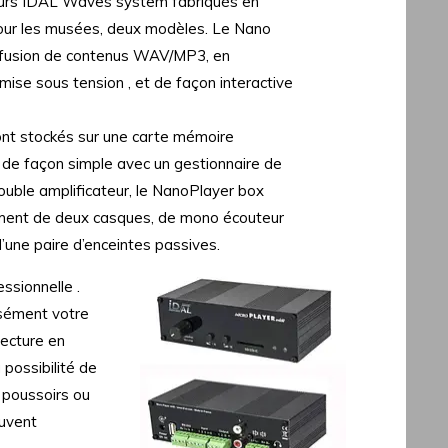
urs IDAL Waves system fabriqués en
our les musées, deux modèles. Le Nano
iffusion de contenus WAV/MP3, en
ise sous tension , et de façon interactive
sont stockés sur une carte mémoire
e façon simple avec un gestionnaire de
double amplificateur, le NanoPlayer box
ment de deux casques, de mono écouteur
ne paire d’enceintes passives.
ssionnelle .
isément votre
lecture en
a possibilité de
s poussoirs ou
euvent