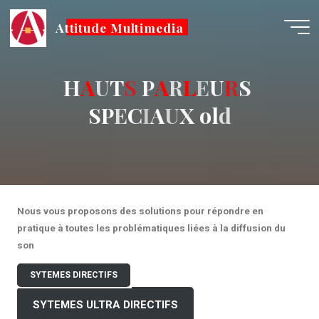
Attitude Multimedia
H
A
U
U
T
S
P
A
R
R
L
E
U
R
S
S
S
P
E
C
C
I
I
A
U
X
o
l
d
Nous vous proposons des solutions pour répondre en
pratique à toutes les problématiques liées à la diffusion du
son
SYTEMES DIRECTIFS
SYTEMES ULTRA DIRECTIFS