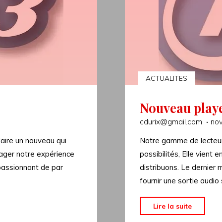
ACTUALITES
Nouveau play
cdurix@gmail.com
no
faire un nouveau qui
Notre gamme de lecteu
tager notre expérience
possibilités, Elle vie
passionnant de par
distribuons. Le dernier
fournir une sortie audi
"Nouve
Lire la suite
player