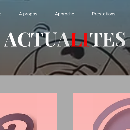
e
A propos
Approche
Prestations
A
C
T
U
A
L
I
T
E
S